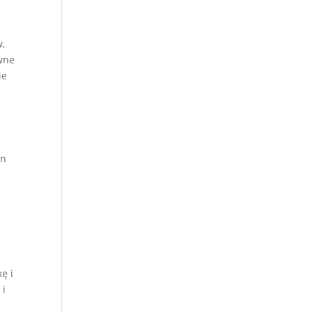
h
w,
ywne
ie
en
ę i
 i