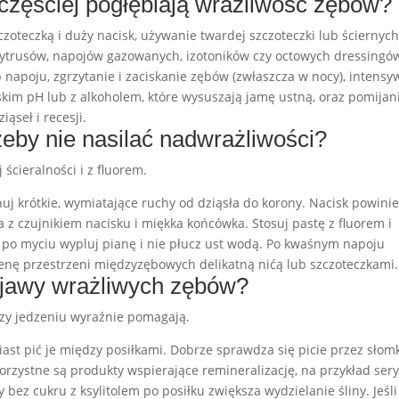
częściej pogłębiają wrażliwość zębów?
zoteczką i duży nacisk, używanie twardej szczoteczki lub ściernyc
 cytrusów, napojów gazowanych, izotoników czy octowych dressingó
napoju, zgrzytanie i zaciskanie zębów (zwłaszcza w nocy), intens
skim pH lub z alkoholem, które wysuszają jamę ustną, oraz pomijan
ąseł i recesji.
eby nie nasilać nadwrażliwości?
 ścieralności i z fluorem.
nuj krótkie, wymiatające ruchy od dziąsła do korony. Nacisk powini
na z czujnikiem nacisku i miękka końcówka. Stosuj pastę z fluorem i
 po myciu wypluj pianę i nie płucz ust wodą. Po kwaśnym napoju
gienę przestrzeni międzyzębowych delikatną nićą lub szczoteczkami.
bjawy wrażliwych zębów?
rzy jedzeniu wyraźnie pomagają.
ast pić je między posiłkami. Dobrze sprawdza się picie przez słomk
zystne są produkty wspierające remineralizację, na przykład sery
y bez cukru z ksylitolem po posiłku zwiększa wydzielanie śliny. Jeśli