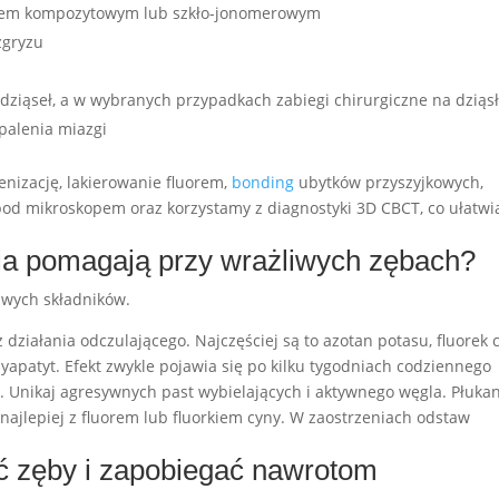
łem kompozytowym lub szkło-jonomerowym
zgryzu
dziąseł, a w wybranych przypadkach zabiegi chirurgiczne na dziąs
palenia miazgi
nizację, lakierowanie fluorem,
bonding
ubytków przyszyjkowych,
pod mikroskopem oraz korzystamy z diagnostyki 3D CBCT, co ułatwi
nia pomagają przy wrażliwych zębach?
iwych składników.
 działania odczulającego. Najczęściej są to azotan potasu, fluorek 
apatyt. Efekt zwykle pojawia się po kilku tygodniach codziennego
y. Unikaj agresywnych past wybielających i aktywnego węgla. Płukan
ajlepiej z fluorem lub fluorkiem cyny. W zaostrzeniach odstaw
ić zęby i zapobiegać nawrotom