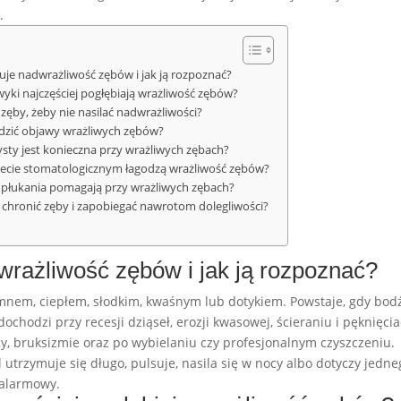
.
je nadwrażliwość zębów i jak ją rozpoznać?
yki najczęściej pogłębiają wrażliwość zębów?
zęby, żeby nie nasilać nadwrażliwości?
dzić objawy wrażliwych zębów?
ysty jest konieczna przy wrażliwych zębach?
inecie stomatologicznym łagodzą wrażliwość zębów?
o płukania pomagają przy wrażliwych zębach?
 chronić zęby i zapobiegać nawrotom dolegliwości?
wrażliwość zębów i jak ją rozpoznać?
imnem, ciepłem, słodkim, kwaśnym lub dotykiem. Powstaje, gdy bod
ochodzi przy recesji dziąseł, erozji kwasowej, ścieraniu i pęknięci
cy, bruksizmie oraz po wybielaniu czy profesjonalnym czyszczeniu.
l utrzymuje się długo, pulsuje, nasila się w nocy albo dotyczy jedn
 alarmowy.