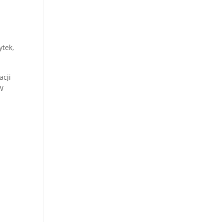
ytek,
acji
 W
e