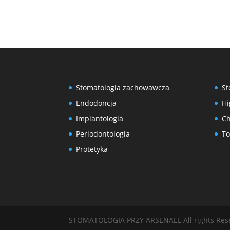
Stomatologia zachowawcza
St
Endodoncja
Hi
Implantologia
Ch
Periodontologia
To
Protetyka
STOMATOLOGIA PRZY ARSENALE All rights Res