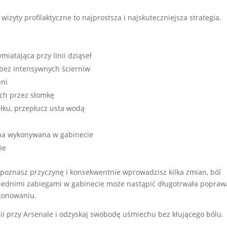
wizyty profilaktyczne to najprostsza i najskuteczniejsza strategia.
miatająca przy linii dziąseł
 bez intensywnych ścierniw
eni
ich przez słomkę
łku, przepłucz usta wodą
yna wykonywana w gabinecie
ie
poznasz przyczynę i konsekwentnie wprowadzisz kilka zmian, ból
wiednimi zabiegami w gabinecie może nastąpić długotrwała popraw
cjonowaniu.
i przy Arsenale i odzyskaj swobodę uśmiechu bez kłującego bólu.