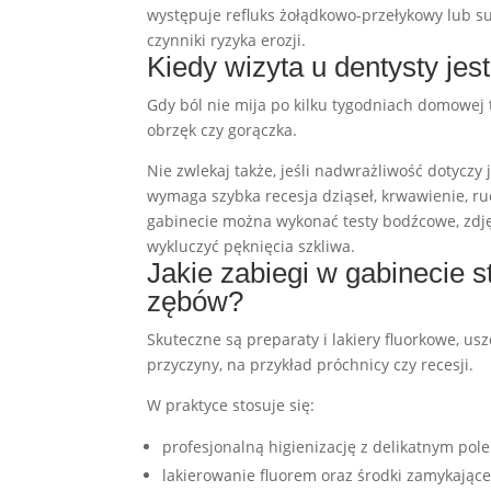
występuje refluks żołądkowo-przełykowy lub suc
czynniki ryzyka erozji.
Kiedy wizyta u dentysty je
Gdy ból nie mija po kilku tygodniach domowej t
obrzęk czy gorączka.
Nie zwlekaj także, jeśli nadwrażliwość dotyczy 
wymaga szybka recesja dziąseł, krwawienie, ru
gabinecie można wykonać testy bodźcowe, zdję
wykluczyć pęknięcia szkliwa.
Jakie zabiegi w gabinecie 
zębów?
Skuteczne są preparaty i lakiery fluorkowe, u
przyczyny, na przykład próchnicy czy recesji.
W praktyce stosuje się:
profesjonalną higienizację z delikatnym pol
lakierowanie fluorem oraz środki zamykające