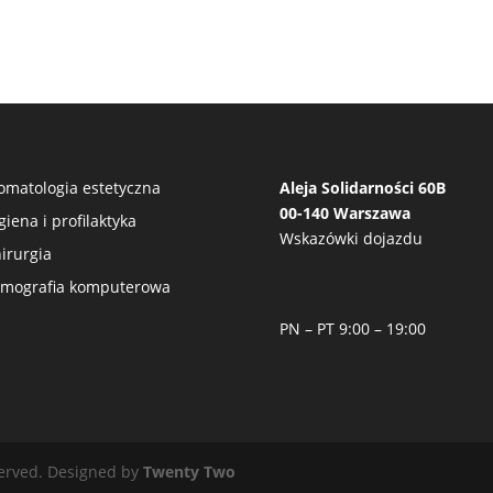
omatologia estetyczna
Aleja Solidarności 60B
00-140 Warszawa
giena i profilaktyka
Wskazówki dojazdu
irurgia
mografia komputerowa
PN – PT 9:00 – 19:00
erved. Designed by
Twenty Two