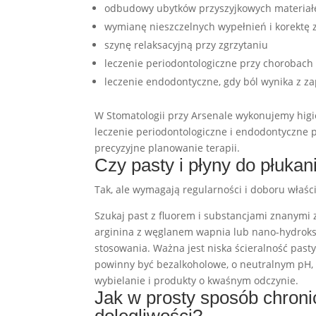
odbudowy ubytków przyszyjkowych materia
wymianę nieszczelnych wypełnień i korektę 
szynę relaksacyjną przy zgrzytaniu
leczenie periodontologiczne przy chorobach 
leczenie endodontyczne, gdy ból wynika z za
W Stomatologii przy Arsenale wykonujemy higie
leczenie periodontologiczne i endodontyczne 
precyzyjne planowanie terapii.
Czy pasty i płyny do płuka
Tak, ale wymagają regularności i doboru właśc
Szukaj past z fluorem i substancjami znanymi z
arginina z węglanem wapnia lub nano-hydroksy
stosowania. Ważna jest niska ścieralność past
powinny być bezalkoholowe, o neutralnym pH, n
wybielanie i produkty o kwaśnym odczynie.
Jak w prosty sposób chron