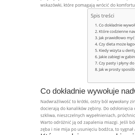
wskazówki, które pomagają wrócić do komfortu
Spis treści
Co dokładnie wywołu
Które codzienne naw
Jak prawidłowo myć 
Czy dieta może łago
Kiedy wizyta u dent
Jakie zabiegi w gab
Czy pasty i płyny d
Jak w prosty sposób
Co dokładnie wywołuje nad
Nadwrażliwość to krótki, ostry ból wywołany z
docierają do kanalików zębiny. Do odsłonięcia d
szkliwa, nieszczelnych wypełnieniach, próchni
Warto odróżnić ją od zapalenia miazgi. Jeśli bó
zęba i nie mija po usunięciu bodźca, to sygnał