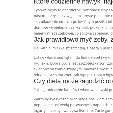
Które codzienne nawyki naj
Typowe błędy to energiczne, poziome ruchy szc
past (na przykład z węglem), częste popijanie
szczotkowanie od razu po kwaśnym posiłku lub 
domowe wybielanie bez kontroli, płukanki o ni
higieny międzyzębowej, co sprzyja zapaleniu dzi
Jak prawidłowo myć zęby, ż
Delikatnie, miękką szczoteczką, z pastą o niskiej
Ustaw włosie pod kątem do linii dziąseł i wyko
być lekki. Dobrą opcją jest szczoteczka sonicz
składnikami zmniejszającymi nadwrażliwość, a
odczekaj, aż ślina zneutralizuje pH. Dbaj o hi
Czy dieta może łagodzić o
Tak, ograniczenie kwasów i właściwe nawyki p
Warto łączyć kwaśne produkty z posiłkiem zami
popłukanie ust wodą po kwaśnych napojach. Kor
jogurty, orzechy i warzywa liściaste. Żucie gum