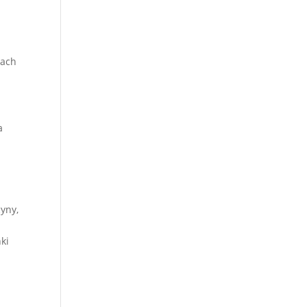
łach
a
cyny,
ki