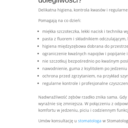
dolegliwości?
Delikatna higiena, kontrola kwasów i regularne 
Pomagają na co dzień:
miękka szczoteczka, lekki nacisk i technika wy
pasta z fluorem i składnikiem odczulającym,
higiena międzyzębowa dobrana do przestrz
ograniczenie kwaśnych napojów i popijanie 
nie szczotkuj bezpośrednio po kwaśnym posi
nawodnienie, guma z ksylitolem po jedzeniu
ochrona przed zgrzytaniem, na przykład sz
regularne kontrole i profesjonalne czyszczen
Nadwrażliwość zębów rzadko znika sama. Gdy 
wyraźnie się zmniejsza. W połączeniu z odpo
komfortu w jedzeniu, piciu i codziennym funk
Umów konsultację u
stomatologa
w Stomatologi