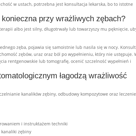
hość w ustach, potrzebna jest konsultacja lekarska, bo to istotne
st konieczna przy wrażliwych zębach?
erapii albo jest silny, długotrwały lub towarzyszy mu pęknięcie, ub
jednego zęba, pojawia się samoistnie lub nasila się w nocy. Konsult
chomość zębów, uraz oraz ból po wypełnieniu, który nie ustępuje.
cia rentgenowskie lub tomografię, ocenić szczelność wypełnień i
stomatologicznym łagodzą wrażliwość
szczelnianie kanalików zębiny, odbudowy kompozytowe oraz leczeni
erowaniem i instruktażem techniki
 kanaliki zębiny